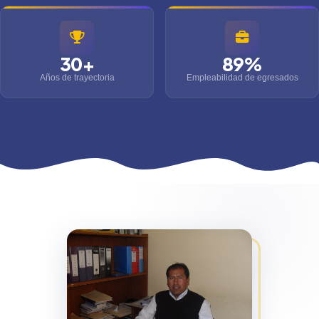
30+
89%
Años de trayectoria
Empleabilidad de egresados