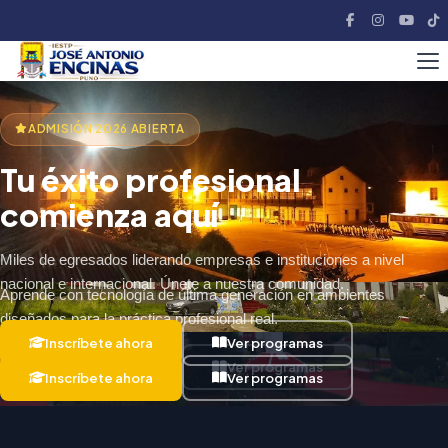
ADMISIÓN 2026 ABIERTA
ADMISIÓN 2026 ABIERTA
Talleres y laboratorios
Tu éxito profesional
equipados para tu
comienza aquí
aprendizaje
Miles de egresados liderando empresas e instituciones a nivel
nacional e internacional. Únete a nuestra comunidad.
Aprende con tecnología de última generación en ambientes
diseñados para la práctica profesional real.
Inscríbete ahora
Ver programas
Inscríbete ahora
Ver programas