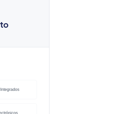
nto
s Integrados
ectrónicos