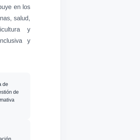
buye en los
nas, salud,
icultura y
nclusiva y
a de
estión de
rmativa
ación