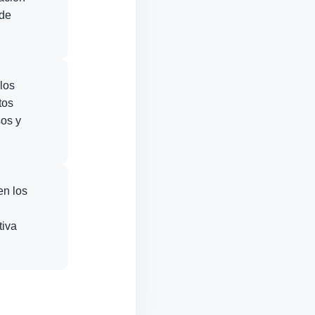
 de
los
tos
sos y
en los
tiva