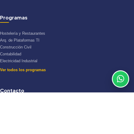
Programas
Hostelería y Restaurantes
Arq. de Plataformas TI
Construcción Civil
Contabilidad
Electricidad Industrial
Ver todos los programas
Contacto
Av. Estudiante S/N Rinconada, Salcedo, Puno
(51) 451-290
informes@iestpjae.edu.pe
Lun — Vie: 8:00 AM — 02:00 PM